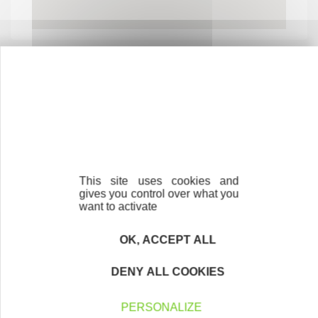
Contactez-nous !
Cliquez ici
Créateurs
This site uses cookies and
gives you control over what you
Trouvez à qui vous adresser
want to activate
Créateurs, repreneurs, vos interlocuteurs en
OK, ACCEPT ALL
région.
DENY ALL COOKIES
En savoir plus
PERSONALIZE