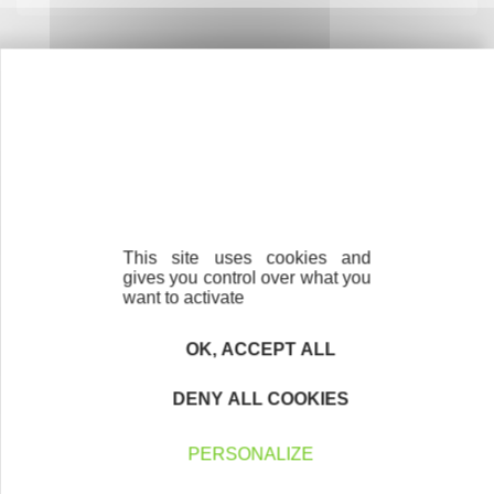
Contactez-nous !
Cliquez ici
Créateurs
Trouvez à qui vous adresser
This site uses cookies and
gives you control over what you
want to activate
Créateurs, repreneurs, vos interlocuteurs en
région.
OK, ACCEPT ALL
En savoir plus
DENY ALL COOKIES
PERSONALIZE