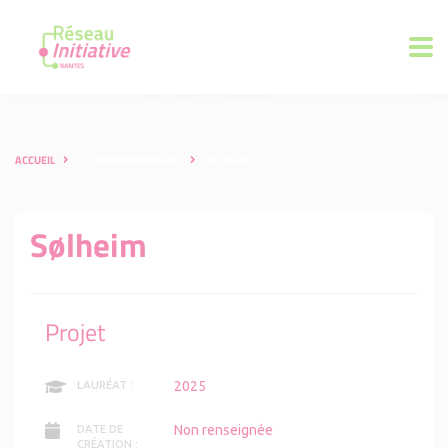
ACCUEIL
LES ENTREPRENEURS
SØLHEIM
Sølheim
Projet
2025
LAURÉAT :
Non renseignée
DATE DE
CRÉATION :