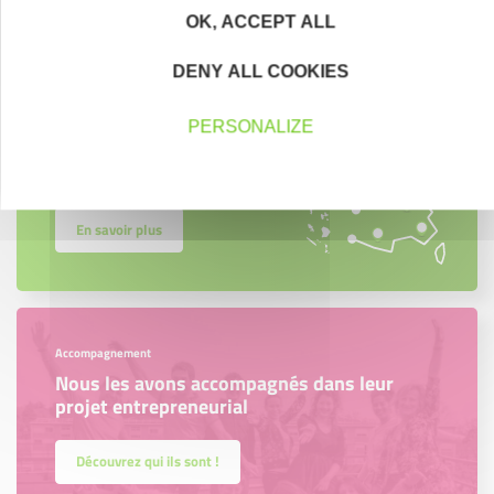
OK, ACCEPT ALL
Créateurs
DENY ALL COOKIES
Trouvez à qui vous adresser
PERSONALIZE
Créateurs, repreneurs, vos interlocuteurs en
région.
En savoir plus
Accompagnement
Nous les avons accompagnés dans leur
projet entrepreneurial
Découvrez qui ils sont !