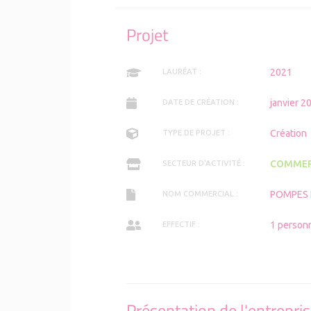
Projet
2021
LAURÉAT :
janvier 2
DATE DE CRÉATION :
Création
TYPE DE PROJET :
COMMER
SECTEUR D'ACTIVITÉ :
POMPES 
NOM COMMERCIAL :
1 person
EFFECTIF :
Présentation de l'entrepri