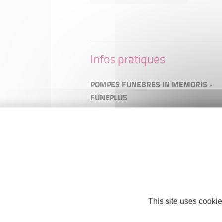
Infos pratiques
POMPES FUNEBRES IN MEMORIS -
FUNEPLUS
190 rue paul bellamy
44000 Nantes
Téléphone : +33 2 40 76 28 12
ARRET DE LA STRUCTURE -
inmemoris.nantes@outlook.fr
http://ARRET DE LA STRUCTURE
This site uses cookie
Facebook