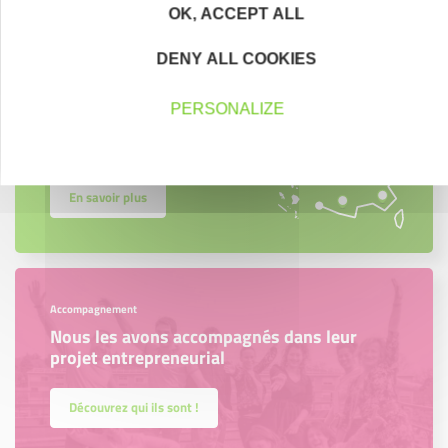
OK, ACCEPT ALL
Créateurs
DENY ALL COOKIES
Trouvez à qui vous adresser
PERSONALIZE
Créateurs, repreneurs, vos interlocuteurs en
région.
En savoir plus
Accompagnement
Nous les avons accompagnés dans leur
projet entrepreneurial
Découvrez qui ils sont !