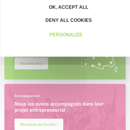
OK, ACCEPT ALL
DENY ALL COOKIES
Créateurs
Trouvez à qui vous adresser
PERSONALIZE
Créateurs, repreneurs, vos interlocuteurs en
région.
En savoir plus
Accompagnement
Nous les avons accompagnés dans leur
projet entrepreneurial
Découvrez qui ils sont !