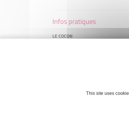
Infos pratiques
LE COCON
26 rue du prieure
44640 Le Pellerin
Téléphone : +33 2 40 04 65 67
lecoconlepellerin@gmail.com
Facebook
This site uses cookie