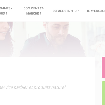
COMMENT ÇA
SOMMES-
COMMENT ÇA
ESPACE START-UP
JE M'ENGAGE !
ESPACE START-UP
JE M'ENGAGE
MARCHE ?
US ?
MARCHE ?
messe
és et critères d'éligibilité
es de comités bénévoles
gibilité
névoles
le du réseau
ins bénévoles
s de financement
és d'agrément
naires
nage
rvice barbier et produits naturel.