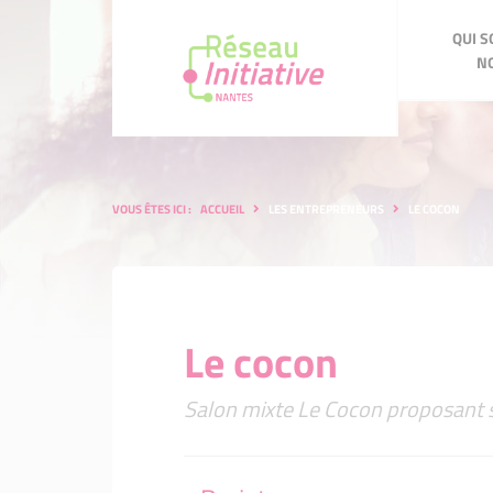
QUI 
QUI SOMMES-NOUS ?
NO
Notre pro
Nos modalit
Nos membr
Notre promesse
Nos modalités et critères d'éli
Nos membres de comités bé
VOUS ÊTES ICI :
ACCUEIL
LES ENTREPRENEURS
LE COCON
L'équipe
La matina
Nos parra
L'équipe
La matinale du réseau
Nos parrains bénévoles
Nos outil
Adhérer
Nos outils de financement
Adhérer
Nos comit
Nos parte
Nos comités d'agrément
Nos partenaires
Le cocon
Le parrai
Le parrainage
Salon mixte Le Cocon proposant se