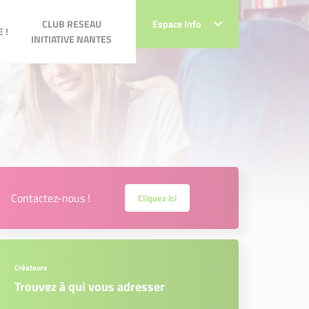
CLUB RESEAU
CLUB RESEAU
Espace Info
Espace Info
 !
INITIATIVE NANTES
INITIATIVE NANTES
Contactez-nous !
Cliquez ici
Créateurs
Trouvez à qui vous adresser