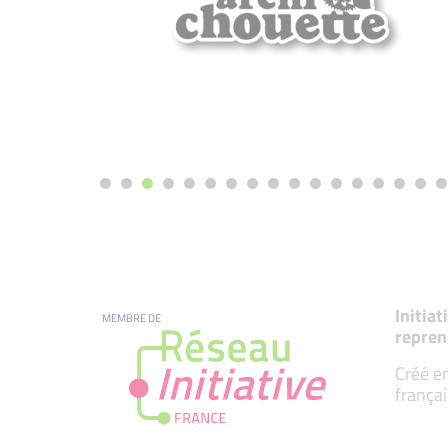
Initia
MEMBRE DE
repren
Créé en
françai