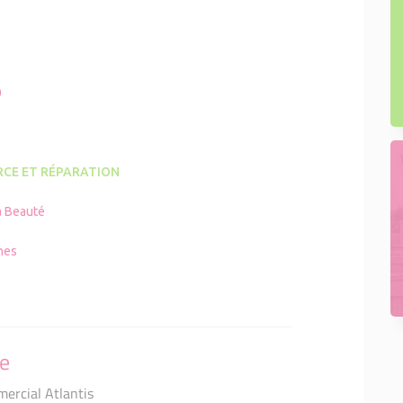
0
CE ET RÉPARATION
à Beauté
nes
se
ercial Atlantis