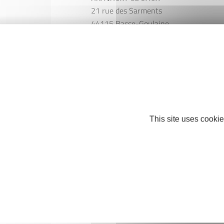
21 rue des Sarments
44115 Basse-Goulaine
Téléphone : +33 2 40 25 01 25
jacky.lesaux.agt@axa.fr
This site uses cookie