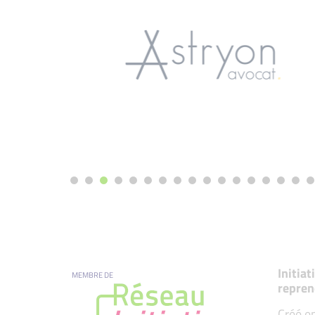
Initia
MEMBRE DE
repren
Créé en