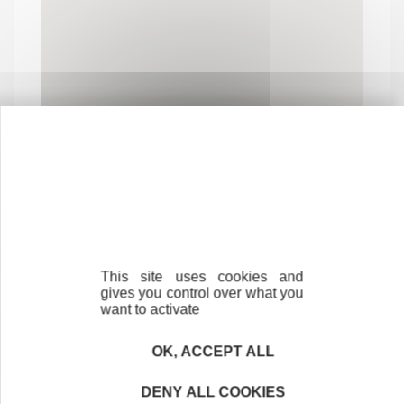
Contactez-nous !
Cliquez ici
This site uses cookies and
gives you control over what you
want to activate
Créateurs
Trouvez à qui vous adresser
OK, ACCEPT ALL
Créateurs, repreneurs, vos interlocuteurs en
DENY ALL COOKIES